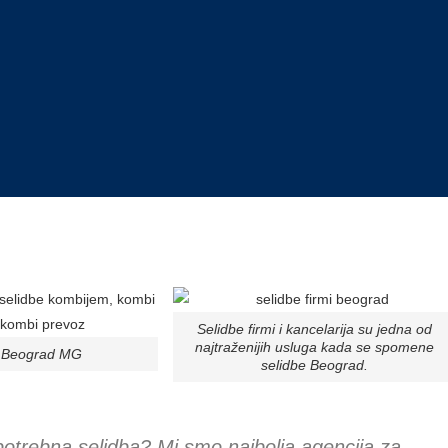
Selidbe firmi i kancelarija su jedna od
najtraženijih usluga kada se spomene
e Beograd MG
selidbe Beograd.
 potrebna selidba? Mi smo najbolja agencija za