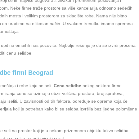
e koji će im najviše odgovarati. Svakom promenom poslovanja i
om. Neke firme traže prostore sa više kancelarija odnosno sedećih
dnih mesta i velikim prostorom za skladište robe. Nama nije bitno
amo da uradimo na efikasan način. U svakom trenutku imamo spremna
nameštaja.
pit na email ili nas pozovite. Najbolje rešenje je da se izvrši procena
diti cenu selidbe.
idbe firmi Beograd
ameštaja i robe koja se seli.
Cena selidbe
nekog sektora firme
rmiranja cene se uzimaj u obzir veličina prostora, broj spratova,
baju iseliti. U zavisnosti od tih faktora, određuje se oprema koja će
 materijala koji je potreban kako bi se seldba izvršila bez ijedne polomljene
se seli na prostor koji je u nekom prizemnom objektu takva selidba
 da se selite na neki visoki sprat.