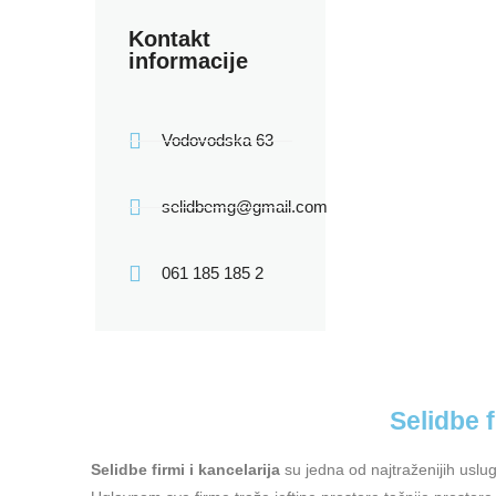
Kontakt
informacije
Vodovodska 63
selidbemg@gmail.com
061 185 185 2
Selidbe f
Selidbe firmi i kancelarija
su jedna od najtraženijih usl