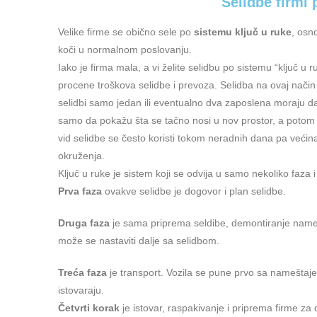
Selidbe firmi 
Velike firme se obično sele po
sistemu ključ u ruke
, osn
koči u normalnom poslovanju.
Iako je firma mala, a vi želite selidbu po sistemu “ključ u 
procene troškova selidbe i prevoza. Selidba na ovaj način
selidbi samo jedan ili eventualno dva zaposlena moraju da
samo da pokažu šta se tačno nosi u nov prostor, a potom 
vid selidbe se često koristi tokom neradnih dana pa veći
okruženja.
Ključ u ruke je sistem koji se odvija u samo nekoliko faza
Prva faza
ovakve selidbe je dogovor i plan selidbe.
Druga faza
je sama priprema seldibe, demontiranje nameš
može se nastaviti dalje sa selidbom.
Treća faza
je transport. Vozila se pune prvo sa nameštaje
istovaraju.
Četvrti
korak
je istovar, raspakivanje i priprema firme z