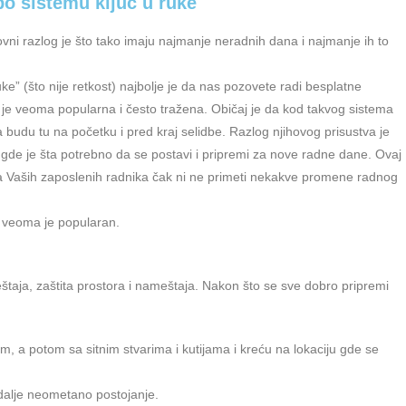
po sistemu ključ u ruke
ovni razlog je što tako imaju najmanje neradnih dana i najmanje ih to
ruke” (što nije retkost) najbolje je da nas pozovete radi besplatne
 je veoma popularna i često tražena. Običaj je da kod takvog sistema
 budu tu na početku i pred kraj selidbe. Razlog njihovog prisustva je
gde je šta potrebno da se postavi i pripremi za nove radne dane. Ovaj
na Vaših zaposlenih radnika čak ni ne primeti nekakve promene radnog
 i veoma je popularan.
taja, zaštita prostora i nameštaja. Nakon što se sve dobro pripremi
m, a potom sa sitnim stvarima i kutijama i kreću na lokaciju gde se
a dalje neometano postojanje.