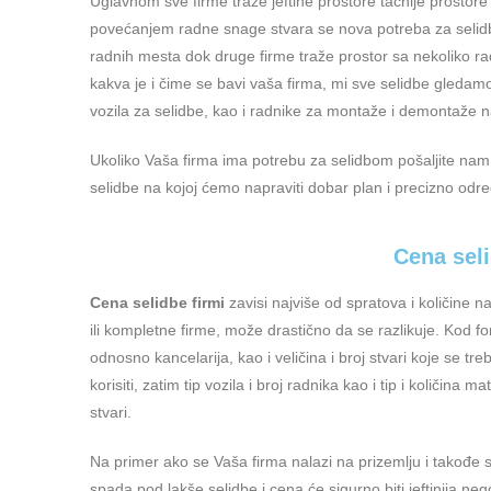
Uglavnom sve firme traže jeftine prostore tačnije prostor
povećanjem radne snage stvara se nova potreba za selidb
radnih mesta dok druge firme traže prostor sa nekoliko ra
kakva je i čime se bavi vaša firma, mi sve selidbe gled
vozila za selidbe, kao i radnike za montaže i demontaže 
Ukoliko Vaša firma ima potrebu za selidbom pošaljite nam u
selidbe na kojoj ćemo napraviti dobar plan i precizno odre
Cena sel
Cena selidbe firmi
zavisi najviše od spratova i količine n
ili kompletne firme, može drastično da se razlikuje. Kod fo
odnosno kancelarija, kao i veličina i broj stvari koje se tre
korisiti, zatim tip vozila i broj radnika kao i tip i količina
stvari.
Na primer ako se Vaša firma nalazi na prizemlju i takođe 
spada pod lakše selidbe i cena će sigurno biti jeftinija nego