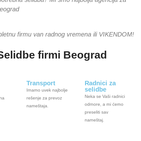
Beograd
pletnu firmu van radnog vremena ili VIKENDOM!
Selidbe firmi Beograd
Transport
Radnici za
selidbe
Imamo uvek najbolje
Neka se Vaši radnici
 na
rešenje za prevoz
odmore, a mi ćemo
nameštaja.
preseliti sav
nameštaj.