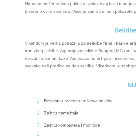
Naravno možemo Vam pričati o svakoj ovoj fazi i mnogo više
brinete o ovim stvarima. Vaše je samo da nam pokažete pros
Selidb
Vikendom je velika potražnja za
selidbe firmi i kancelarij
trpe zbog selidbe. Agencija za selidbe Beograd MG radi s
neradnim danom kako Vaš posao ne bi trpeo mi ćemo vam i
svakako naš predlog za dan selidbe. Vikednom je saobrać
NU
Besplatnu procenu troškova selidbe
Zaštitu nameštaja
Zaštitu kompjutera i monitora