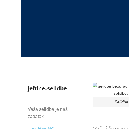
jeftine-selidbe
Selidb
Vaša selidba je naš
zadatak
Vašoj firmi je
selidbe MG