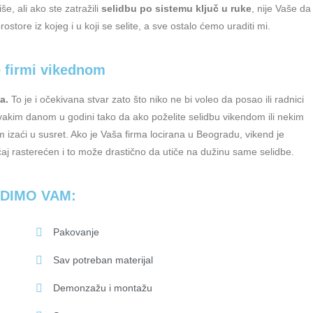
, ali ako ste zatražili
selidbu po sistemu ključ u ruke
, nije Vaše da
tore iz kojeg i u koji se selite, a sve ostalo ćemo uraditi mi.
e firmi vikednom
a.
To je i očekivana stvar zato što niko ne bi voleo da posao ili radnici
vakim danom u godini tako da ako poželite selidbu vikendom ili nekim
zaći u susret. Ako je Vaša firma locirana u Beogradu, vikend je
aj rasterećen i to može drastično da utiče na dužinu same selidbe.
DIMO VAM:
Pakovanje
Sav potreban materijal
Demonzažu i montažu