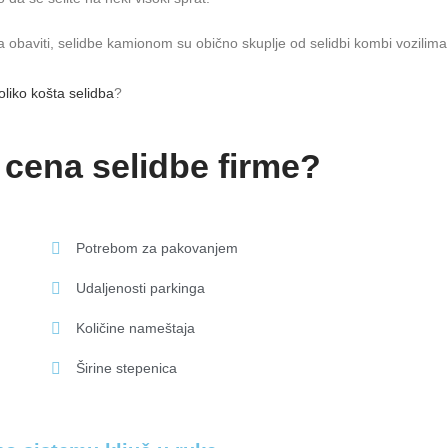
a obaviti, selidbe kamionom su obično skuplje od selidbi kombi vozilima
oliko košta selidba
?
 cena selidbe firme?
Potrebom za pakovanjem
Udaljenosti parkinga
Količine nameštaja
Širine stepenica