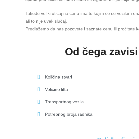
Takođe veliki uticaj na cenu ima to kojim će se vozilom on
ali to nije uvek slučaj.
Predlažemo da nas pozovete i saznate cenu ili pročitate
k
Od čega zavisi
Količina stvari
Veličine lifta
Transportnog vozila
Potrebnog broja radnika