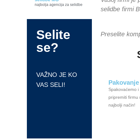
najbolja agencija za selidbe
selidbe firmi 
Selite
Preselite kom
se?
VAŽNO JE KO
Pakovanje
VAS SELI!
Spakovaćemo i
pripremiti firmu
najbolji način!