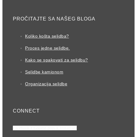
PROČITAJTE SA NAŠEG BLOGA
Koliko košta selidba?
Proces jedne selidbe.
Kako se spakovati za selidbu?
Selidbe kamionom
Organizacija selidbe
CONNECT
Facebook-f
Google-plus-g
Instagram