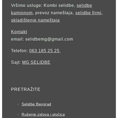
Vršimo usluge: Kombi selidbe,
selidbe
kamionom
, prevoz nameštaja,
selidbe firmi,
skladištenje nameštaja
Kontakt
email: selidbemg@gmail.com
Telefon:
063 185 25 25
Sajt:
MG SELIDBE
PRETRAŽITE
Selidbe Beograd
Rušenje zidova i pločica