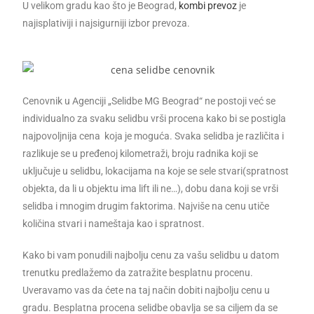
U velikom gradu kao što je Beograd,
kombi prevoz
je
najisplativiji i najsigurniji izbor prevoza.
Cenovnik u Agenciji „Selidbe MG Beograd“ ne postoji već se
individualno za svaku selidbu vrši procena kako bi se postigla
najpovoljnija cena koja je moguća. Svaka selidba je različita i
razlikuje se u pređenoj kilometraži, broju radnika koji se
uključuje u selidbu, lokacijama na koje se sele stvari(spratnost
objekta, da li u objektu ima lift ili ne…), dobu dana koji se vrši
selidba i mnogim drugim faktorima. Najviše na cenu utiče
količina stvari i nameštaja kao i spratnost.
Kako bi vam ponudili najbolju cenu za vašu selidbu u datom
trenutku predlažemo da zatražite besplatnu procenu.
Uveravamo vas da ćete na taj način dobiti najbolju cenu u
gradu. Besplatna procena selidbe obavlja se sa ciljem da se