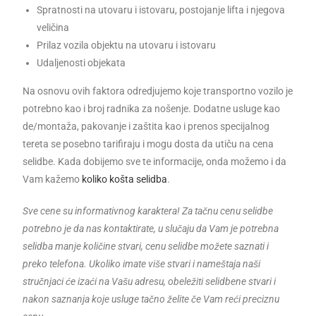
Spratnosti na utovaru i istovaru, postojanje lifta i njegova
veličina
Prilaz vozila objektu na utovaru i istovaru
Udaljenosti objekata
Na osnovu ovih faktora odredjujemo koje transportno vozilo je
potrebno kao i broj radnika za nošenje. Dodatne usluge kao
de/montaža, pakovanje i zaštita kao i prenos specijalnog
tereta se posebno tarifiraju i mogu dosta da utiču na cena
selidbe. Kada dobijemo sve te informacije, onda možemo i da
Vam kažemo
koliko košta selidba
.
Sve cene su informativnog karaktera! Za tačnu cenu selidbe
potrebno je da nas kontaktirate, u slučaju da Vam je potrebna
selidba manje količine stvari, cenu selidbe možete saznati i
preko telefona. Ukoliko imate više stvari i nameštaja naši
stručnjaci će izaći na Vašu adresu, obeležiti selidbene stvari i
nakon saznanja koje usluge tačno želite če Vam reći preciznu