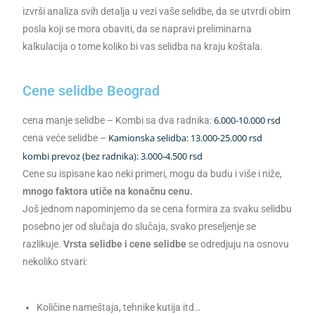
izvrši analiza svih detalja u vezi vaše selidbe, da se utvrdi obim
posla koji se mora obaviti, da se napravi preliminarna
kalkulacija o tome koliko bi vas selidba na kraju koštala.
Cene selidbe Beograd
6.000-10.000 rsd
cena manje selidbe – Kombi sa dva radnika:
Kamionska selidba: 13.000-25.000 rsd
cena veće selidbe –
kombi prevoz (bez radnika):
3.000-4.500 rsd
Cene su ispisane kao neki primeri, mogu da budu i više i niže,
mnogo faktora utiče na konačnu cenu.
Još jednom napominjemo da se cena formira za svaku selidbu
posebno jer od slučaja do slučaja, svako preseljenje se
razlikuje.
Vrsta selidbe i cene selidbe
se odredjuju na osnovu
nekoliko stvari:
Količine nameštaja, tehnike kutija itd…