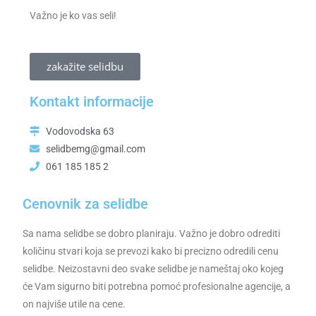
Važno je ko vas seli!
zakažite selidbu
Kontakt informacije
Vodovodska 63
selidbemg@gmail.com
061 185 185 2
Cenovnik za selidbe
Sa nama selidbe se dobro planiraju. Važno je dobro odrediti
količinu stvari koja se prevozi kako bi precizno odredili cenu
selidbe. Neizostavni deo svake selidbe je nameštaj oko kojeg
će Vam sigurno biti potrebna pomoć profesionalne agencije, a
on najviše utile na cene.