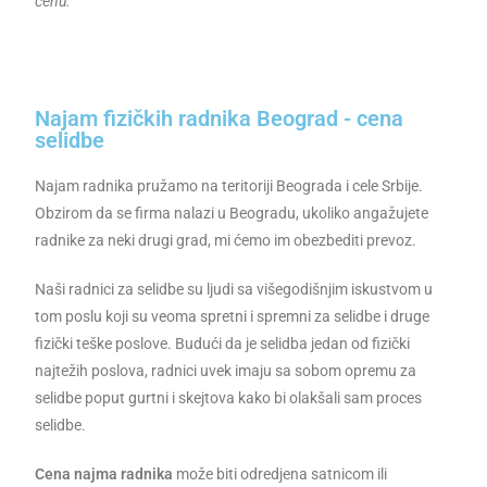
cenu.
Najam fizičkih radnika Beograd - cena
selidbe
Najam radnika pružamo na teritoriji Beograda i cele Srbije.
Obzirom da se firma nalazi u Beogradu, ukoliko angažujete
radnike za neki drugi grad, mi ćemo im obezbediti prevoz.
Naši radnici za selidbe su ljudi sa višegodišnjim iskustvom u
tom poslu koji su veoma spretni i spremni za selidbe i druge
fizički teške poslove. Budući da je selidba jedan od fizički
najtežih poslova, radnici uvek imaju sa sobom opremu za
selidbe poput gurtni i skejtova kako bi olakšali sam proces
selidbe.
Cena najma radnika
može biti odredjena satnicom ili