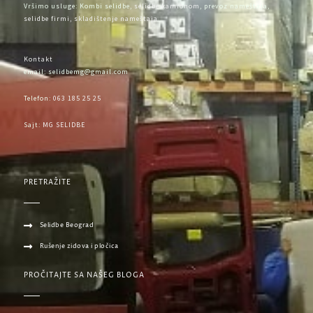
Vršimo usluge: Kombi selidbe,
selidbe kamionom
, prevoz nameštaja,
selidbe firmi,
skladištenje nameštaja
Kontakt
email: selidbemg@gmail.com
Telefon:
063 185 25 25
Sajt:
MG SELIDBE
PRETRAŽITE
Selidbe Beograd
Rušenje zidova i pločica
PROČITAJTE SA NAŠEG BLOGA