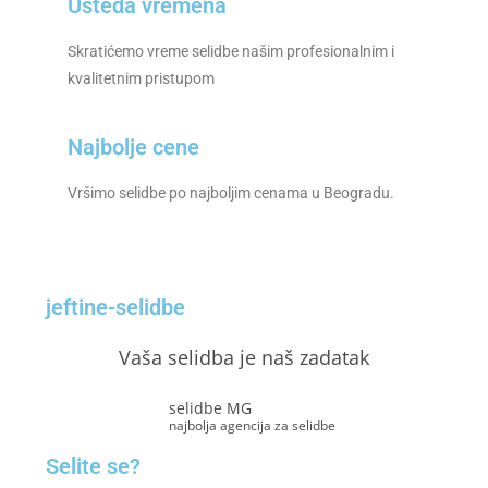
Ušteda vremena
Skratićemo vreme selidbe našim profesionalnim i
kvalitetnim pristupom
Najbolje cene
Vršimo selidbe po najboljim cenama u Beogradu.
jeftine-selidbe
Vaša selidba je naš zadatak
selidbe MG
najbolja agencija za selidbe
Selite se?