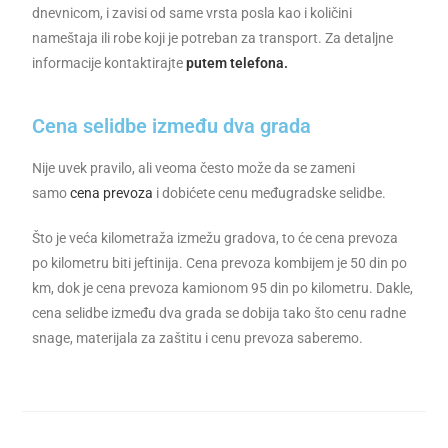
dnevnicom, i zavisi od same vrsta posla kao i količini
nameštaja ili robe koji je potreban za transport. Za detaljne
informacije kontaktirajte
putem telefona.
Cena selidbe između dva grada
Nije uvek pravilo, ali veoma često može da se zameni
samo
cena prevoza
i dobićete cenu međugradske selidbe.
Što je veća kilometraža izmežu gradova, to će cena prevoza
po kilometru biti jeftinija. Cena prevoza kombijem je 50 din po
km, dok je cena prevoza kamionom 95 din po kilometru. Dakle,
cena selidbe između dva grada se dobija tako što cenu radne
snage, materijala za zaštitu i cenu prevoza saberemo.