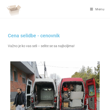
Menu
Cena selidbe - cenovnik
Važno je ko vas seli – selite se sa najboljima!