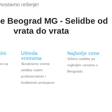
nostavno rešenje!
be Beograd MG - Selidbe od
vrata do vrata
lni
Ušteda
Najbolje cene
vremena
Vršimo selidbe po
ni za
Skratićemo vreme
najboljim cenama u
selidbe našim
Beogradu.
profesionalnim i
kvalitetnim pristupom