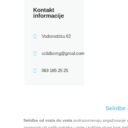
Kontakt
informacije
Vodovodska 63
selidbemg@gmail.com
063 185 25 25
Selidbe 
Selidbe od vrata do vrata
podrazumevaju angažovanje vo
zavisnosti od vaših potreba i vrste i količine stvari koje