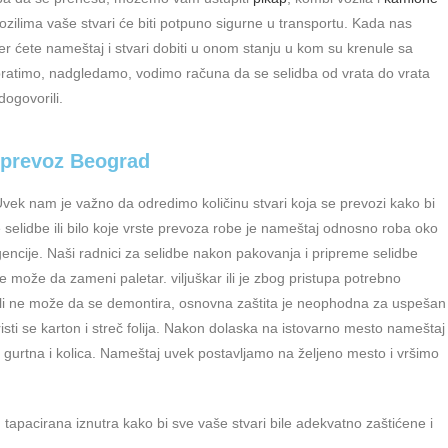
ozilima vaše stvari će biti potpuno sigurne u transportu. Kada nas
jer ćete nameštaj i stvari dobiti u onom stanju u kom su krenule sa
pratimo, nadgledamo, vodimo računa da se selidba od vrata do vrata
dogovorili.
prevoz Beograd
vek nam je važno da odredimo količinu stvari koja se prevozi kako bi
 selidbe ili bilo koje vrste prevoza robe je nameštaj odnosno roba oko
encije. Naši radnici za selidbe nakon pakovanja i pripreme selidbe
 može da zameni paletar. viljuškar ili je zbog pristupa potrebno
 ili ne može da se demontira, osnovna zaštita je neophodna za uspešan
sti se karton i streč folija. Nakon dolaska na istovarno mesto nameštaj
oć gurtna i kolica. Nameštaj uvek postavljamo na željeno mesto i vršimo
apacirana iznutra kako bi sve vaše stvari bile adekvatno zaštićene i