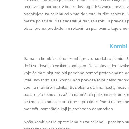
najnovije generacije. Zbog redovnog održavanja i brizi o v
angažujete za selidbu od vrata do vrata, budite spokojni, 
mesta polazišta. Naš zadatak je da vašu robu u prevozu 
obavi prema predviđenim rokovima i planovima koje smo 
Kombi 
Sa nama kombi selidbe i kombi prevoz se dobro planira. U
došli sa dovoljno velikim kombijem. Neizostavni deo svake
koje će Vam sigurno biti potrebna pomoć profesionalne ag
vrše utovar stvari u kombi. Kod prevoza robe često radnike
veoma mali broj radnika. Bez obzira da li nameštaj može
posao.. Za osnovnu zaštitu nameštaja prilikom selidbe kori
se iznosi iz kombija i unosi se u prostor ručno ili uz pom
montažu nameštaja koji je prethodno demnotiran.
Naša kombi vozila opremljena su za selidbe – posebno su t