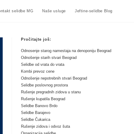
ntakt selidbe MG
Naše usluge
Jeftine-selidbe Blog
Pročitajte još:
Odnosenje starog namestaja na denoponiju Beograd
Odnošenje starih stvari Beograd
Selidbe od vrata do vrata
Kombi prevoz cene
Odnošenje nepotrebnih stvari Beograd
Selidbe poslovnog prostora
Rušenje pregradnih zidova u stanu
Rušenje kupatila Beograd
Selidbe Banovo Brdo
Selidbe Barajevo
Selidbe Čukarica
Rušenje zidova i odvoz šuta
Organizacija selidbe