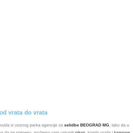
od vrata do vrata
zila iz voznog parka agencije za
selidbe BEOGRAD MG
, tako da u
 treba da se prenesu, možemo vam ustupiti
pikap
, kombi vozila i
kamione