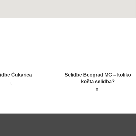
lidbe Čukarica
Selidbe Beograd MG – koliko
košta selidba?