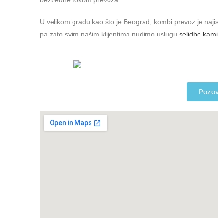
bezbedne tokom prevoza.
U velikom gradu kao što je Beograd, kombi prevoz je najispla
pa zato svim našim klijentima nudimo uslugu
selidbe kam
Pozovi