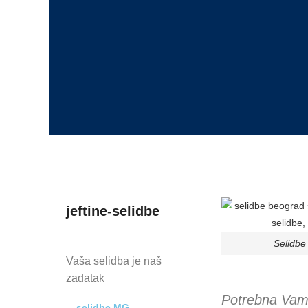
jeftine-selidbe
Selidb
Vaša selidba je naš
zadatak
Potrebna Vam 
selidbe MG