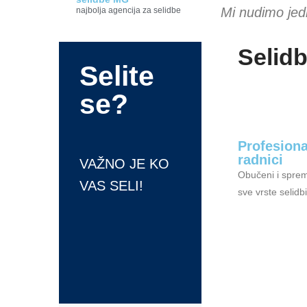
Mi nudimo jed
najbolja agencija za selidbe
Selid
Selite
se?
Profesiona
radnici
VAŽNO JE KO
Obučeni i sprem
VAS SELI!
sve vrste selidbi