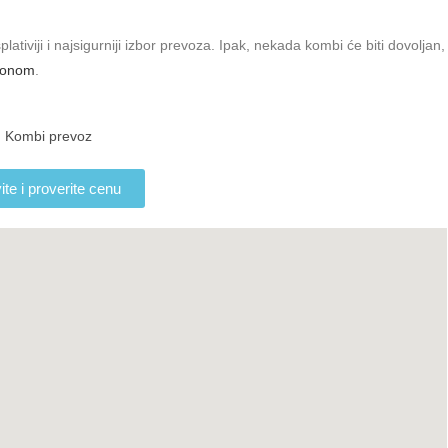
tiviji i najsigurniji izbor prevoza. Ipak, nekada kombi će biti dovoljan,
ionom
.
te i proverite cenu