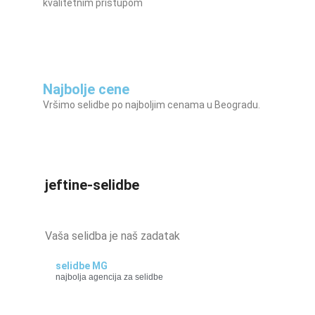
kvalitetnim pristupom
Najbolje cene
Vršimo selidbe po najboljim cenama u Beogradu.
jeftine-selidbe
Vaša selidba je naš zadatak
selidbe MG
najbolja agencija za selidbe