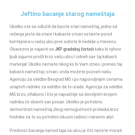
Jeftino bacanje starog nameštaja
Ukoliko ste se odlučili da bacite stari nameštaj, jedno od
rešenja jeste da stare I kabaste stvari ostavite pored
kontejnera u vašoj ulici prve subote ili nedelje u mesecu.
Obavezno je najaviti se
JKP gradskoj čistoći
kako bi njihovi
ljudi sigurno prošli kroz vašu ulicu I odneli sav taj kabasti
materijal. Ukolko nemate nikog ko bi Vam izneo i preneo taj
kabasti nameštaj i stvari, onda možete pozvati našu
Agenciju za selidbe Beograd MG i po najpovoljnijim cenama
unajmiti radnike za selidbe da to urade. Agencija za selidbe
MG brzo, efiaksno I što je najvažnije sa dovoljnim brojem
radnika će obaviti sav posao. Ukoliko je potrebno
demontirati nameštaj zbog nemogućnosti prolaska kroz
hodnike za to su potrebni iskusni radnici i naravno alat.
Prednost bacanja nameštaja na ulicu je što nećete morati