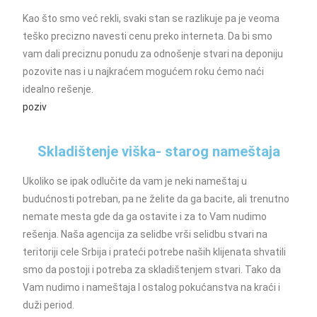
Kao što smo već rekli, svaki stan se razlikuje pa je veoma
teško precizno navesti cenu preko interneta. Da bi smo
vam dali preciznu ponudu za odnošenje stvari na deponiju
pozovite nas i u najkraćem mogućem roku ćemo naći
idealno rešenje.
poziv
Skladištenje viška- starog nameštaja
Ukoliko se ipak odlučite da vam je neki nameštaj u
budućnosti potreban, pa ne želite da ga bacite, ali trenutno
nemate mesta gde da ga ostavite i za to Vam nudimo
rešenja. Naša agencija za selidbe vrši selidbu stvari na
teritoriji cele Srbija i prateći potrebe naših klijenata shvatili
smo da postoji i potreba za skladištenjem stvari. Tako da
Vam nudimo i nameštaja I ostalog pokućanstva na kraći i
duži period.