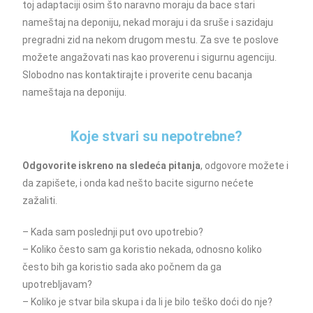
toj adaptaciji osim što naravno moraju da bace stari
nameštaj na deponiju, nekad moraju i da sruše i sazidaju
pregradni zid na nekom drugom mestu. Za sve te poslove
možete angažovati nas kao proverenu i sigurnu agenciju.
Slobodno nas kontaktirajte i proverite cenu bacanja
nameštaja na deponiju.
Koje stvari su nepotrebne?
Odgovorite iskreno na sledeća pitanja
, odgovore možete i
da zapišete, i onda kad nešto bacite sigurno nećete
zažaliti.
– Kada sam poslednji put ovo upotrebio?
– Koliko često sam ga koristio nekada, odnosno koliko
često bih ga koristio sada ako počnem da ga
upotrebljavam?
– Koliko je stvar bila skupa i da li je bilo teško doći do nje?