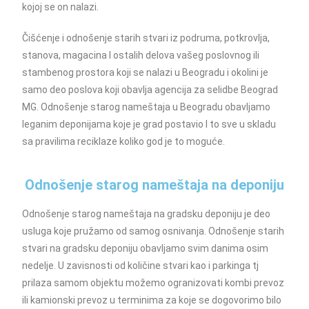
kojoj se on nalazi.
Čišćenje i odnošenje starih stvari iz podruma, potkrovlja,
stanova, magacina I ostalih delova vašeg poslovnog ili
stambenog prostora koji se nalazi u Beogradu i okolini je
samo deo poslova koji obavlja agencija za selidbe Beograd
MG. Odnošenje starog nameštaja u Beogradu obavljamo
leganim deponijama koje je grad postavio I to sve u skladu
sa pravilima reciklaze koliko god je to moguće.
Odnošenje starog nameštaja na deponiju
Odnošenje starog nameštaja na gradsku deponiju je deo
usluga koje pružamo od samog osnivanja. Odnošenje starih
stvari na gradsku deponiju obavljamo svim danima osim
nedelje. U zavisnosti od količine stvari kao i parkinga tj
prilaza samom objektu možemo ogranizovati kombi prevoz
ili kamionski prevoz u terminima za koje se dogovorimo bilo