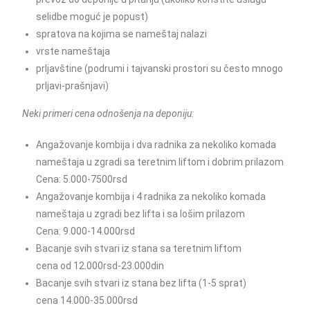
selidbe moguć je popust)
spratova na kojima se nameštaj nalazi
vrste nameštaja
prljavštine (podrumi i tajvanski prostori su često mnogo
prljavi-prašnjavi)
Neki primeri cena odnošenja na deponiju:
Angažovanje kombija i dva radnika za nekoliko komada
nameštaja u zgradi sa teretnim liftom i dobrim prilazom
Cena: 5.000-7500rsd
Angažovanje kombija i 4 radnika za nekoliko komada
nameštaja u zgradi bez lifta i sa lošim prilazom
Cena: 9.000-14.000rsd
Bacanje svih stvari iz stana sa teretnim liftom
cena od 12.000rsd-23.000din
Bacanje svih stvari iz stana bez lifta (1-5 sprat)
cena 14.000-35.000rsd