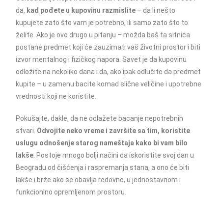
da,
kad pođete u kupovinu razmislite
– da li nešto
kupujete zato što vam je potrebno, ili samo zato što to
želite. Ako je ovo drugo u pitanju – možda baš ta sitnica
postane predmet koji će zauzimati vaš životni prostor i biti
izvor mentalnog i fizičkog napora. Savet je da kupovinu
odložite na nekoliko dana i da, ako ipak odlučite da predmet
kupite – u zamenu bacite komad slične veličine i upotrebne
vrednosti koji ne koristite.
Pokušajte, dakle, da ne odlažete bacanje nepotrebnih
stvari.
Odvojite neko vreme i završite sa tim, koristite
uslugu odnošenje starog nameštaja kako bi vam bilo
lakše
. Postoje mnogo bolji načini da iskoristite svoj dan u
Beogradu od čišćenja i raspremanja stana, a ono će biti
lakše i brže ako se obavlja redovno, u jednostavnom i
funkcionlno opremljenom prostoru.