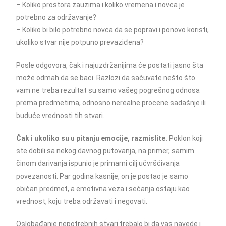
– Koliko prostora zauzima i koliko vremena i novca je
potrebno za održavanje?
– Koliko bi bilo potrebno novca da se popravi i ponovo koristi,
ukoliko stvar nije potpuno prevaziđena?
Posle odgovora, čak i najuzdržanijima će postati jasno šta
može odmah da se baci. Razlozi da sačuvate nešto što
vam ne treba rezultat su samo vašeg pogrešnog odnosa
prema predmetima, odnosno nerealne procene sadašnje ili
buduće vrednosti tih stvari.
Čak i ukoliko su u pitanju emocije, razmislite.
Poklon koji
ste dobili sa nekog davnog putovanja, na primer, samim
činom darivanja ispunio je primarni cilj učvršćivanja
povezanosti. Par godina kasnije, on je postao je samo
običan predmet, a emotivna veza i sećanja ostaju kao
vrednost, koju treba održavati i negovati.
Oslobađanje nepotrebnih stvari trebalo bi da vas navede i