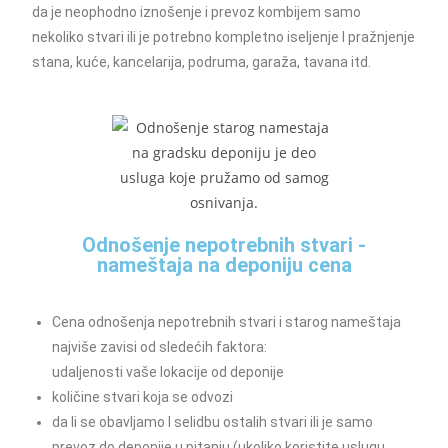
da je neophodno iznošenje i prevoz kombijem samo
nekoliko stvari ili je potrebno kompletno iseljenje I pražnjenje
stana, kuće, kancelarija, podruma, garaža, tavana itd.
Odnošenje nepotrebnih stvari -
nameštaja na deponiju cena
Cena odnošenja nepotrebnih stvari i starog nameštaja
najviše zavisi od sledećih faktora:
udaljenosti vaše lokacije od deponije
količine stvari koja se odvozi
da li se obavljamo I selidbu ostalih stvari ili je samo
prevoz do deponije u pitanju (ukoliko koristite uslugu