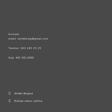
Kontakt
email: selidbemg@gmail.com
Telefon:
063 185 25 25
Sajt:
MG SELIDBE
Selidbe Beograd
Rušenje zidova i pločica