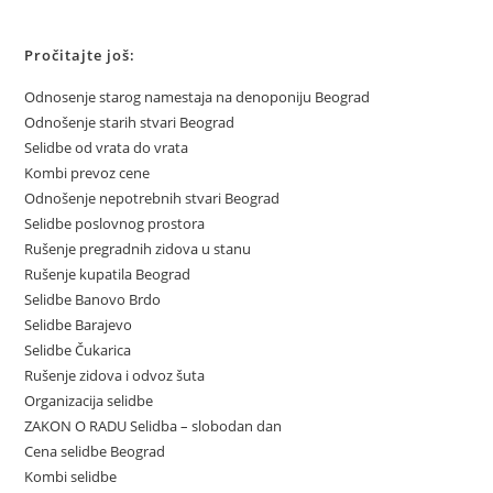
Pročitajte još:
Odnosenje starog namestaja na denoponiju Beograd
Odnošenje starih stvari Beograd
Selidbe od vrata do vrata
Kombi prevoz cene
Odnošenje nepotrebnih stvari Beograd
Selidbe poslovnog prostora
Rušenje pregradnih zidova u stanu
Rušenje kupatila Beograd
Selidbe Banovo Brdo
Selidbe Barajevo
Selidbe Čukarica
Rušenje zidova i odvoz šuta
Organizacija selidbe
ZAKON O RADU Selidba – slobodan dan
Cena selidbe Beograd
Kombi selidbe