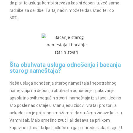
da platite uslugu kombi prevoza kao ni deponiju, već samo
radnike za selidbe. Ta taj način možete da uštedite i do
50%.
Šta obuhvata usluga odnošenja i bacanja
starog nameštaja?
Naša usluga odnošenja starog nameštaja i nepotrebnog
nameštaja na deponiju obuhvata odnošenje i pakovanje
apsolutno svih mogućih stvari i nameštaja iz stana. Jedino
što posle nas ostaje u stanu jesu zidovi, vrata i prozori, a
nekada ako je potrebno možemo i da srušimo zidove koji su
Vam višak. Malo smešno zvuči, ali dešava se prilikom
kupovine stana da ljudi odluče da ga preurede i adaptiraju. U