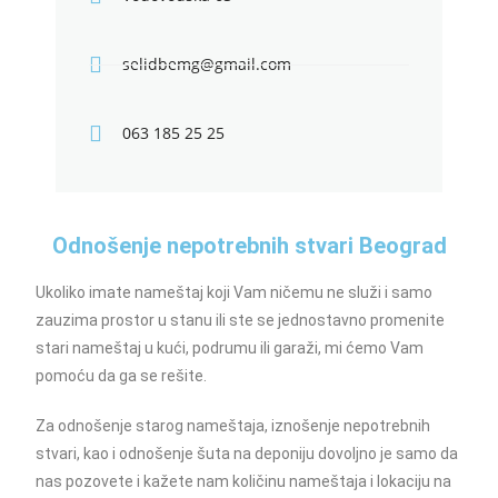
selidbemg@gmail.com
063 185 25 25
Odnošenje nepotrebnih stvari Beograd
Ukoliko imate nameštaj koji Vam ničemu ne služi i samo
zauzima prostor u stanu ili ste se jednostavno promenite
stari nameštaj u kući, podrumu ili garaži, mi ćemo Vam
pomoću da ga se rešite.
Za odnošenje starog nameštaja, iznošenje nepotrebnih
stvari, kao i odnošenje šuta na deponiju dovoljno je samo da
nas pozovete i kažete nam količinu nameštaja i lokaciju na