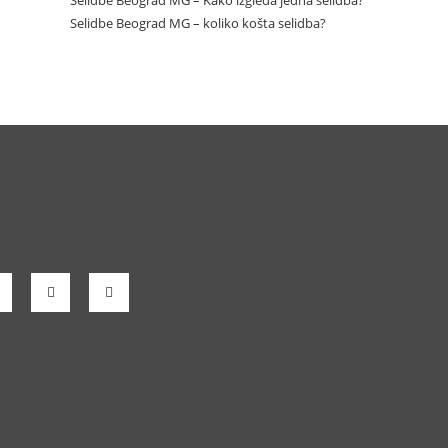
Selidbe Beograd MG – Kako izgleda jedna selidba?
Selidbe Beograd MG – koliko košta selidba?