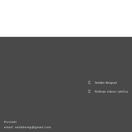
Selidbe Beograd
Rušenje zidova i pločica
Kontakt
email: selidbemg@gmail.com