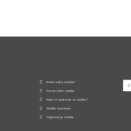
Koliko košta selidba?
Proces jedne selidbe.
Kako se spakovati za selidbu?
Selidbe kamionom
Organizacija selidbe